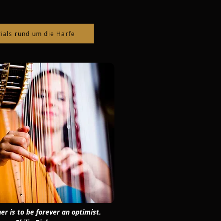
rials rund um die Harfe
er is to be forever an optimist.