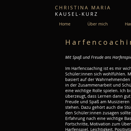
C H R I S T I N A M A R I A
K A U S E L - K U R Z
Home
Über mich
Har
H a r f e n c o a c h i
Mit Spaß und Freude ans Harfenspie
Im Harfencoaching ist es mir wich
Schüler:innen sich wohlfühlen. M
basiert auf der Wahrnehmenden
in der Zusammenarbeit und Schü
eine wichtige Rolle spielen. Ich 
überzeugt, dass Lernen dann gut
Freude und Spaß am Musizieren
stehen. Dazu gehört auch die Stü
den Schüler:innen zusagen sollte
Erfahrung nach eine wichtige Bas
Fortschritte, Motivation zum Üb
Harfenspiel. Leichtigkeit, Positiv