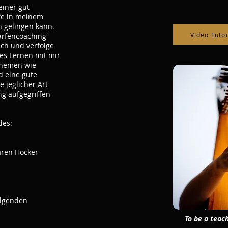
iner gut
fe in meinem
en gelingen kann.
Video Tuto
arfencoaching
ch und verfolge
ges Lernen mit mir
 Themen wie
d eine gute
e jeglicher Art
g aufgegriffen
des:
aren Hocker
olgenden
To be a teach