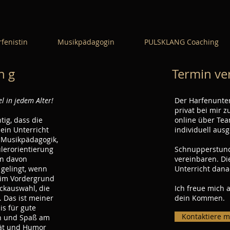
fenistin
Musikpädagogin
PULSKLANG Coaching
 n g
Termin ve
l in jedem Alter!
Der Harfenunter
privat bei mir z
tig, dass die
online über Te
ein Unterricht
individuell aus
 Musikpädagogik,
lerorientierung
Schnupperstund
bin davon
vereinbaren. Di
 gelingt, wenn
Unterricht dan
 im Vordergrund
ckauswahl, die
Ich freue mich
. Das ist meiner
dein Kommen.
is für gute
Kontaktiere m
en und Spaß am
ität und Humor