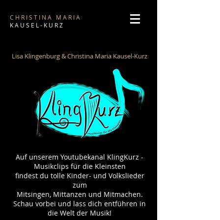
C H R I S T I N A M A R I A
K A U S E L - K U R Z
Lisa Klingenburg & Christina Maria Kausel-Kurz
Auf unserem Youtubekanal KlingKurz -
Musikclips für die Kleinsten
findest du tolle Kinder- und Volkslieder
zum
Mitsingen, Mittanzen und Mitmachen.
Schau vorbei und lass dich entführen in
die Welt der Musik!