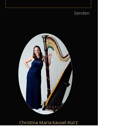
Senden
urz
Christina Maria
Kausel-K
pulsklang@hotmail.com