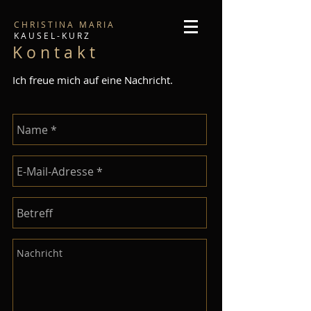
C H R I S T I N A M A R I A
K A U S E L - K U R Z
K o n t a k t
Ich freue mich auf eine Nachricht.