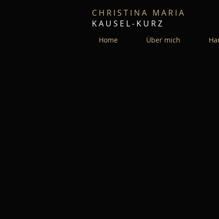
C H R I S T I N A M A R I A
K A U S E L - K U R Z
Home
Über mich
Har