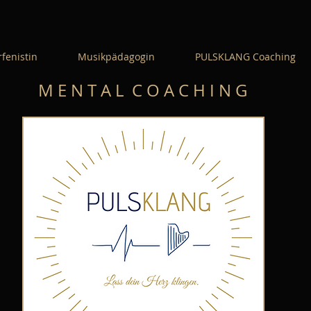
fenistin
Musikpädagogin
PULSKLANG Coaching
M E N T A L C O A C H I N G